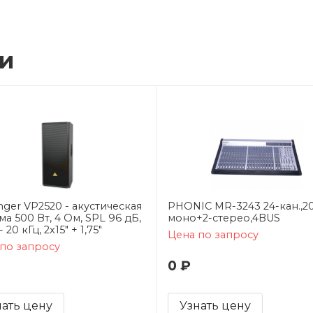
ии
nger VP2520 - акустическая
PHONIC MR-3243 24-кан.,2
ма 500 Вт, 4 Ом, SPL 96 дБ,
моно+2-стерео,4BUS
- 20 кГц, 2x15" + 1,75"
Цена по запросу
по запросу
0 ₽
нать цену
Узнать цену