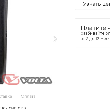
Узнать це
Платите 
›
разбивайте оп
от 2 до 12 ме
ставка
Оплата
ная система