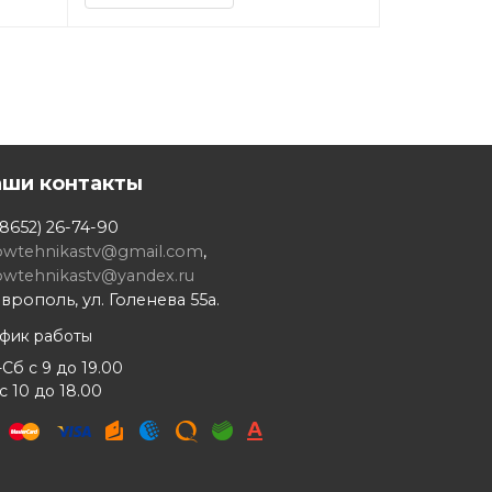
аши контакты
8652) 26-74-90
owtehnikastv@gmail.com
,
owtehnikastv@yandex.ru
врополь, ул. Голенева 55а.
афик работы
Сб с 9 до 19.00
с 10 до 18.00