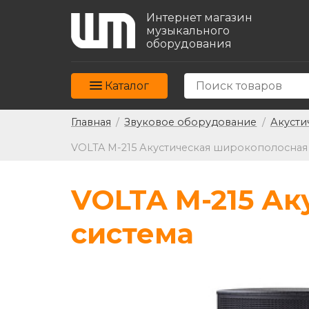
Интернет магазин
музыкального
оборудования
Каталог
Главная
/
Звуковое оборудование
/
Акусти
VOLTA M-215 Акустическая широкополосная
VOLTA M-215 А
система