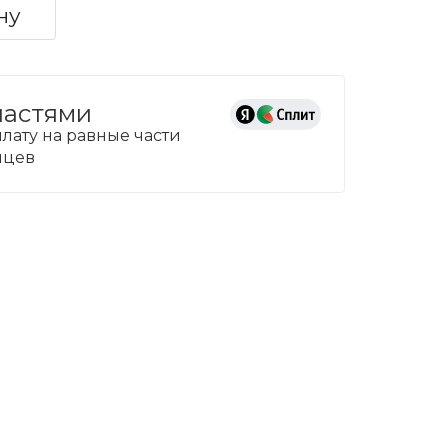
ну
частями
лату на равные части
сяцев