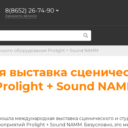
8(8652) 26-74-90
Заказать звонок
ского оборудования Prolight + Sound NAMM
 выставка сцениче
rolight + Sound NA
е прошла международная выставка сценического и ст
роприятий Prolight + Sound NAMM. Безусловно, это