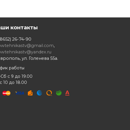
аши контакты
8652) 26-74-90
owtehnikastv@gmail.com
,
owtehnikastv@yandex.ru
врополь, ул. Голенева 55а.
афик работы
Сб с 9 до 19.00
с 10 до 18.00