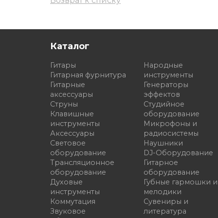
Возврат к списку
Каталог
Гитары
Народные
Гитарная фурнитура
инструменты
Гитарные
Генераторы
аксессуары
эффектов
Струны
Студийное
Клавишные
оборудование
инструменты
Микрофоны и
Аксессуары
радиосистемы
Световое
Наушники
оборудование
DJ-Оборудование
Трансляционное
Гитарное
оборудование
оборудование
Духовые
Губные гармошки и
инструменты
мелодики
Коммутация
Сувениры и
Звуковое
литература