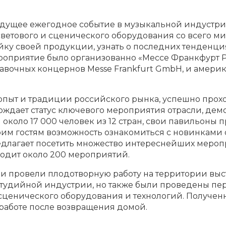
ведущее ежегодное событие в музыкальной индустри
ветового и сценического оборудования со всего мир
ку своей продукции, узнать о последних тенденция
ероприятие было организованно «Мессе Франкфурт 
тавочных концернов Messe Frankfurt GmbH, и амер
ыт и традиции российского рынка, успешно проход
ерждает статус ключевого мероприятия отрасли, де
и около 17 000 человек из 12 стран, свои павильоны
им гостям возможность ознакомиться с новинками 
едлагает посетить множество интереснейших мероп
ходит около 200 мероприятий.
и провели плодотворную работу на территории выст
 студийной индустрии, но также были проведены п
ценического оборудования и технологий. Полученн
 работе после возвращения домой.