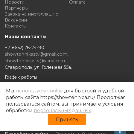
Новости
Оплата
Партнёры
Заявка на инсталляцию
Вакансии
Контакты
Наши контакты
+7(8652) 26-74-90
showtehnikastv@gmail.com
,
showtehnikastv@yandex.ru
Ставрополь, ул. Голенева 55а.
График работы
Пн-Сб с 9 до 19.00
Мы
используем cookie
для быстрой и удобной
Вс с 10 до 18.00
работы сайта https://showtehnica.ru/. Продолжая
пользоваться сайтом, вы принимаете условия
обработки
персональных данных
.
Принять
Шоутехника © 2014- 2026