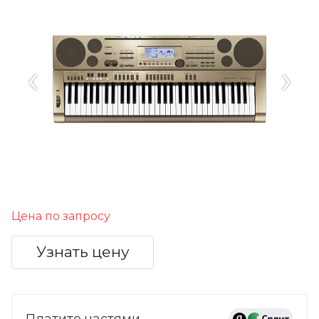
‹
›
Цена по запросу
Узнать цену
Платите частями